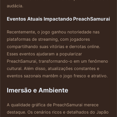
audácia.
Eventos Atuais Impactando PreachSamurai
Recentemente, o jogo ganhou notoriedade nas
plataformas de streaming, com jogadores
compartilhando suas vitórias e derrotas online.
Esses eventos ajudaram a popularizar
PreachSamurai, transformando-o em um fenômeno
cultural. Além disso, atualizações constantes e
eventos sazonais mantêm o jogo fresco e atrativo.
Imersão e Ambiente
A qualidade gráfica de PreachSamurai merece
destaque. Os cenários ricos e detalhados do Japão