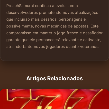
PreachSamurai continua a evoluir, com
desenvolvedores prometendo novas atualizações
que incluirão mais desafios, personagens e,
possivelmente, novas mecânicas de apostas. Este
compromisso em manter o jogo fresco e desafiador
garante que ele permanecerá relevante e cativante,
atraindo tanto novos jogadores quanto veteranos.
Artigos Relacionados