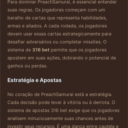
Para dominar PreachSamurai, é essencial entender
suas regras. Os jogadores começam com um
baralho de cartas que representa habilidades,
armas e aliados. A cada rodada, os jogadores
devem usar essas cartas estrategicamente para
desafiar adversários ou completar missões. O
sistema de
316 bet
permite que os jogadores
apostem em suas ações, dobrando o potencial de
ganhos ou perdas.
Estratégia e Apostas
No coração de PreachSamurai está a estratégia.
Cada decisão pode levar à vitória ou à derrota. O
sistema de apostas 316 bet exige que os jogadores
analisem minuciosamente suas chances antes de
investir seus recursos. É uma dança entre cautela e