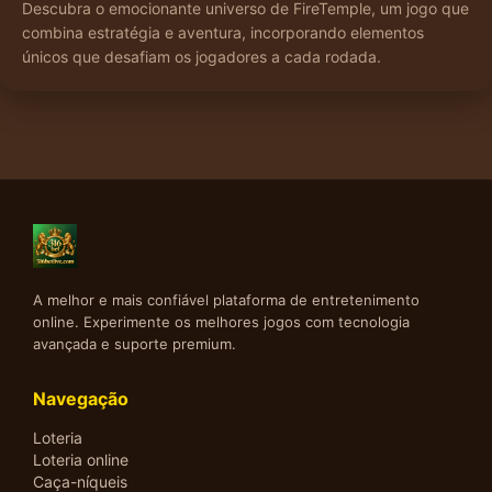
Descubra o emocionante universo de FireTemple, um jogo que
combina estratégia e aventura, incorporando elementos
únicos que desafiam os jogadores a cada rodada.
A melhor e mais confiável plataforma de entretenimento
online. Experimente os melhores jogos com tecnologia
avançada e suporte premium.
Navegação
Loteria
Loteria online
Caça-níqueis