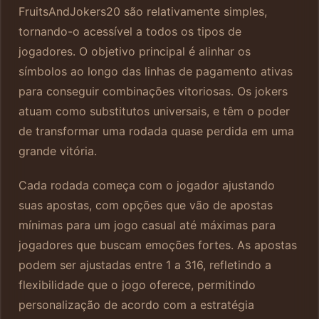
FruitsAndJokers20 são relativamente simples,
tornando-o acessível a todos os tipos de
jogadores. O objetivo principal é alinhar os
símbolos ao longo das linhas de pagamento ativas
para conseguir combinações vitoriosas. Os jokers
atuam como substitutos universais, e têm o poder
de transformar uma rodada quase perdida em uma
grande vitória.
Cada rodada começa com o jogador ajustando
suas apostas, com opções que vão de apostas
mínimas para um jogo casual até máximas para
jogadores que buscam emoções fortes. As apostas
podem ser ajustadas entre 1 a 316, refletindo a
flexibilidade que o jogo oferece, permitindo
personalização de acordo com a estratégia