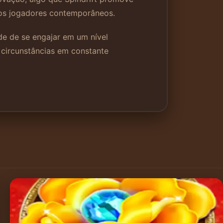
dos jogadores contemporâneos.
de de se engajar em um nível
 circunstâncias em constante