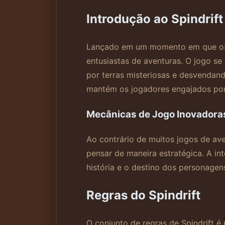
Introdução ao Spindrift
Lançado em um momento em que os jo
entusiastas de aventuras. O jogo s
por terras misteriosas e desvendan
mantém os jogadores engajados por 
Mecânicas de Jogo Inovadora
Ao contrário de muitos jogos de ave
pensar de maneira estratégica. A in
história e o destino dos personagens
Regras do Spindrift
O conjunto de regras de Spindrift é