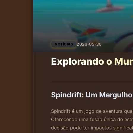
2026-05-30
NOTÍCIAS
Explorando o Mund
Spindrift: Um Mergulho
Spindrift é um jogo de aventura qu
Oferecendo uma fusão única de estr
decisão pode ter impactos significat