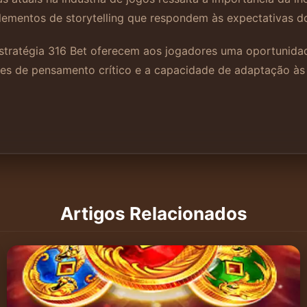
elementos de storytelling que respondem às expectativas 
estratégia 316 Bet oferecem aos jogadores uma oportunida
des de pensamento crítico e a capacidade de adaptação às
Artigos Relacionados