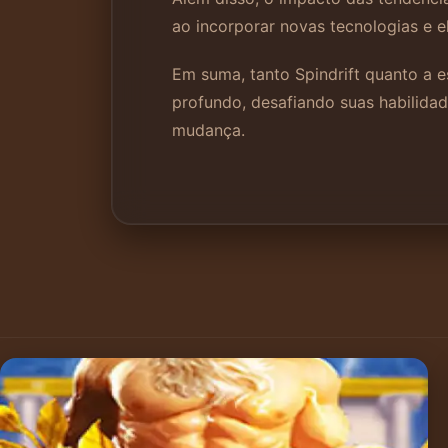
ao incorporar novas tecnologias e 
Em suma, tanto Spindrift quanto a 
profundo, desafiando suas habilida
mudança.