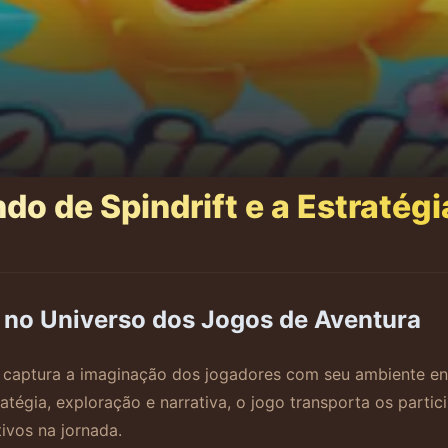
o de Spindrift e a Estratégi
 no Universo dos Jogos de Aventura
e captura a imaginação dos jogadores com seu ambiente en
atégia, exploração e narrativa, o jogo transporta os part
ivos na jornada.