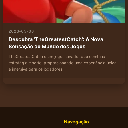
2026-05-08
Descubra 'TheGreatestCatch': A Nova
Sensação do Mundo dos Jogos
TheGreatestCatch é um jogo inovador que combina
estratégia e sorte, proporcionando uma experiência única
e imersiva para os jogadores.
Navegação