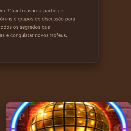
em 3CoinTreasures: participe
fóruns e grupos de discussão para
 todos os segredos que
s e conquistar novos troféus.