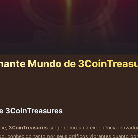
nante Mundo de 3CoinTreasu
e 3CoinTreasures
ine,
3CoinTreasures
surge como uma experiência inovado
ogo, conhecido tanto por seus gráficos vibrantes quanto po