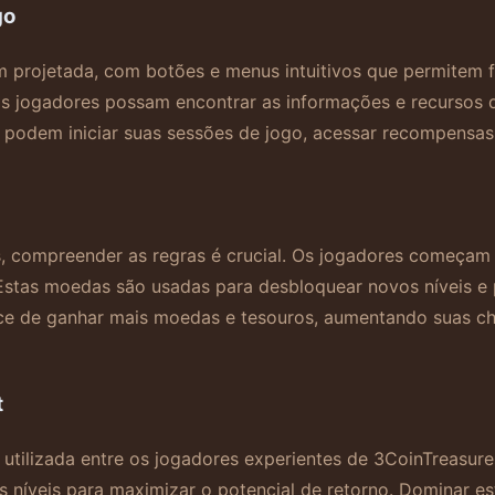
go
m projetada, com botões e menus intuitivos que permitem 
 os jogadores possam encontrar as informações e recursos
s podem iniciar suas sessões de jogo, acessar recompensas 
, compreender as regras é crucial. Os jogadores começam 
 Estas moedas são usadas para desbloquear novos níveis e p
ce de ganhar mais moedas e tesouros, aumentando suas cha
t
tilizada entre os jogadores experientes de 3CoinTreasure
 níveis para maximizar o potencial de retorno. Dominar es