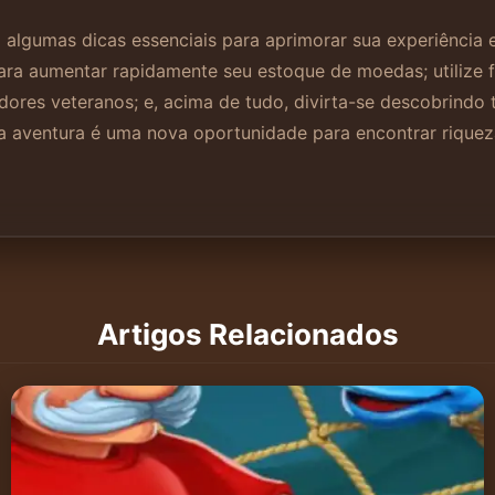
 algumas dicas essenciais para aprimorar sua experiência 
para aumentar rapidamente seu estoque de moedas; utilize 
dores veteranos; e, acima de tudo, divirta-se descobrindo
a aventura é uma nova oportunidade para encontrar riqueza
Artigos Relacionados