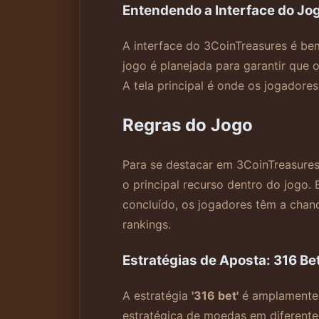
Entendendo a Interface do Jo
A interface do 3CoinTreasures é be
jogo é planejada para garantir que
A tela principal é onde os jogadore
Regras do Jogo
Para se destacar em 3CoinTreasures
o principal recurso dentro do jogo.
concluído, os jogadores têm a chan
rankings.
Estratégias de Aposta: 316 Be
A estratégia
'316 bet'
é amplamente u
estratégica de moedas em diferentes