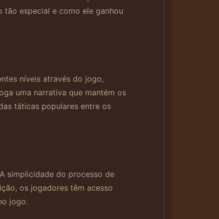
o tão especial e como ele ganhou
tes níveis através do jogo,
advoga uma narrativa que mantém os
as táticas populares entre os
 A simplicidade do processo de
ição, os jogadores têm acesso
no jogo.