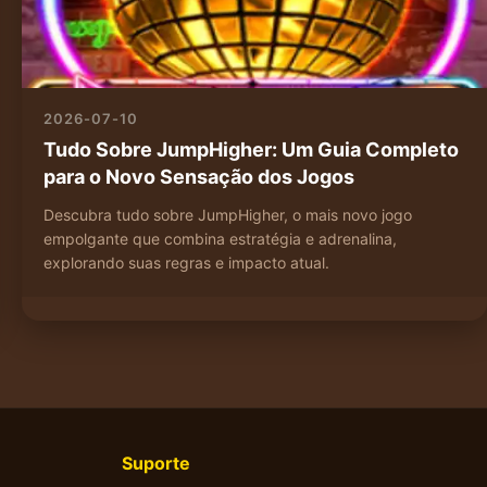
2026-07-10
Tudo Sobre JumpHigher: Um Guia Completo
para o Novo Sensação dos Jogos
Descubra tudo sobre JumpHigher, o mais novo jogo
empolgante que combina estratégia e adrenalina,
explorando suas regras e impacto atual.
Suporte